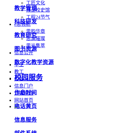
工匠文化
教学管理
线上校史馆
工程24节气
科技研发
e思领航
思韵华章
教育研究
思澜璀璨
思光集萃
图书资源
信息公开
数字化教学资源
学生
教工
校园服务
校友
信息门户
作息时间
访客预约
网站首页
电话黄页
信息服务