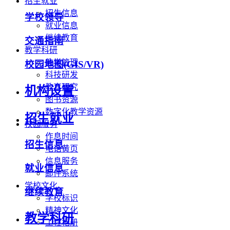
招生就业
招生信息
学校领导
就业信息
继续教育
交通指南
教学科研
教学管理
校园地图(GIS/VR)
科技研发
教育研究
机构设置
图书资源
数字化教学资源
招生就业
校园服务
作息时间
招生信息
电话黄页
信息服务
就业信息
邮件系统
学校文化
继续教育
学校标识
精神文化
教学科研
工程相册