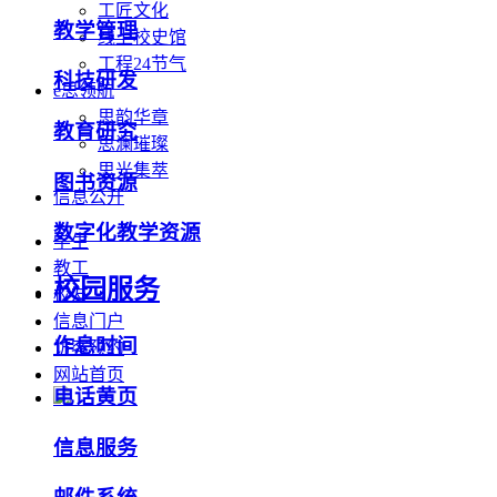
工匠文化
教学管理
线上校史馆
工程24节气
科技研发
e思领航
思韵华章
教育研究
思澜璀璨
思光集萃
图书资源
信息公开
数字化教学资源
学生
教工
校园服务
校友
信息门户
作息时间
访客预约
网站首页
电话黄页
信息服务