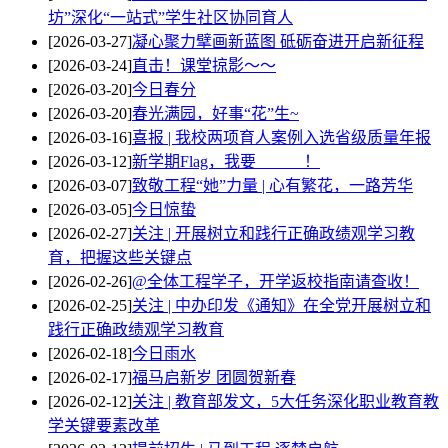
坊”深化“一站式”学生社区协同育人
[2026-03-27]
凝心聚力擘画新蓝图 砥砺奋进开启新征程
[2026-03-24]
直击！课堂掠影～～
[2026-03-20]
今日春分
[2026-03-20]
春光满园，好事“花”生~
[2026-03-16]
喜报 | 我校两项育人案例入选省级质量年报
[2026-03-12]
新学期Flag，我要______！
[2026-03-07]
致敬工程“她”力量 | 心有繁花，一路芳华
[2026-03-05]
今日惊蛰
[2026-02-27]
关注 | 开展树立和践行正确政绩观学习教
育，把握这些关键点
[2026-02-26]
@全体工程学子，开学返校指南请查收！
[2026-02-25]
关注 | 中办印发《通知》在全党开展树立和
践行正确政绩观学习教育
[2026-02-18]
今日雨水
[2026-02-17]
福马启新岁 团圆贺新春
[2026-02-12]
关注 | 教育部发文，5大任务深化职业教育教
学关键要素改革