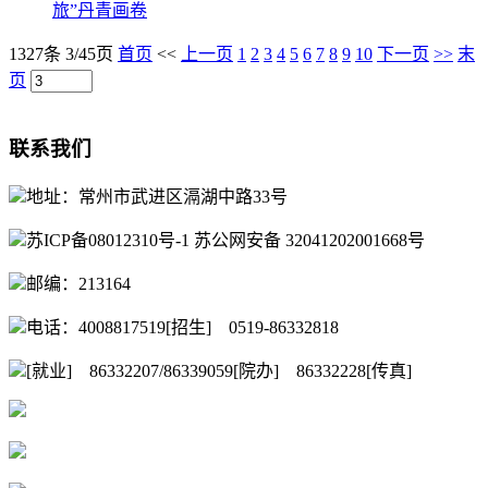
旅”丹青画卷
1327条 3/45页
首页
<<
上一页
1
2
3
4
5
6
7
8
9
10
下一页
>>
末
页
联系我们
地址：常州市武进区滆湖中路33号
苏ICP备08012310号-1 苏公网安备 32041202001668号
邮编：213164
电话：4008817519[招生] 0519-86332818
[就业] 86332207/86339059[院办] 86332228[传真]