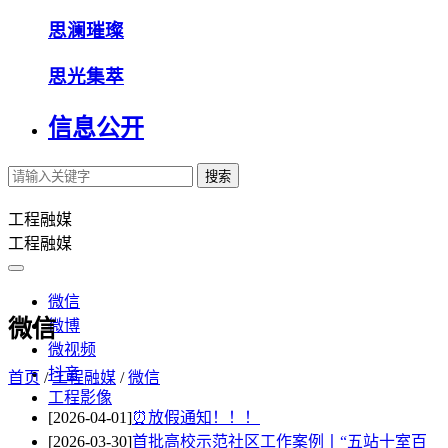
思澜璀璨
思光集萃
信息公开
搜索
工程融媒
工程融媒
微信
微信
微博
微视频
抖音
首页
/
工程融媒
/
微信
工程影像
[2026-04-01]
⏰放假通知！！！
[2026-03-30]
首批高校示范社区工作案例丨“五站十室百