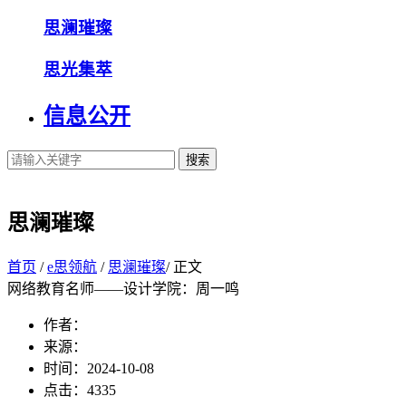
思澜璀璨
思光集萃
信息公开
搜索
思澜璀璨
首页
/
e思领航
/
思澜璀璨
/ 正文
网络教育名师——设计学院：周一鸣
作者：
来源：
时间：2024-10-08
点击：
4335