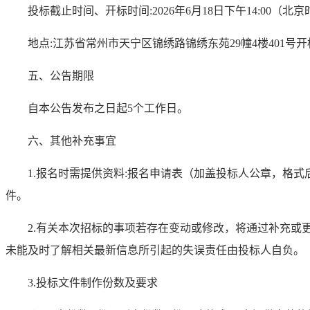
投标截止时间、开标时间
:
2026年6月18日下午14:00
（北京
地点
:江苏省常州市天宁区锦绣路锦绣东苑29幢4楼401号
五、公告期限
自本公告发布之日起
5个工作日。
六、其他补充事宜
1.报名时需提供资料:报名申请表（加盖投标人公章，格
件。
2.有关本次招标的事项若存在变动或修改，将通过补充或
未能及时了解相关最新信息所引起的失误责任由投标人自负。
3.投标文件制作份数及要求