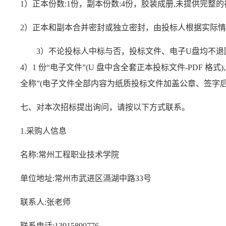
1）正本份数:1份，副本份数:4份，胶装成册,未提供完整
2）正本和副本合并密封或独立密封，由投标人根据实际
3）不论投标人中标与否，投标文件、电子U盘均不退
4）1 份“电子文件”(U 盘中含全套正本投标文件-PDF 
全称”(电子文件全部内容为纸质投标文件加盖公章、签字后
七、对本次招标提出询问，请按以下方式联系。
1.采购人信息
名称
:常州工程职业技术学院
单位地址
:常州市武进区滆湖中路33号
联系人
:张
老师
联系电话
:13915890776