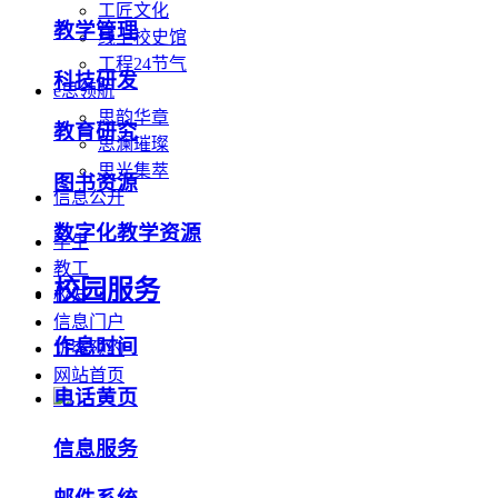
工匠文化
教学管理
线上校史馆
工程24节气
科技研发
e思领航
思韵华章
教育研究
思澜璀璨
思光集萃
图书资源
信息公开
数字化教学资源
学生
教工
校园服务
校友
信息门户
作息时间
访客预约
网站首页
电话黄页
信息服务