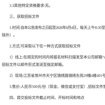
3.3其他特定资格要求:无
。
三、获取招标文件
1.时间:
自本公告发布之日起至
2026年6月4日
，每天上午
8:3
除外）。
2.方式:可采取以下任一种方式获取招标文件
1）线上:在规定的时间内将报名材料扫描发至本公司邮箱“changz
招标文件以邮件形式发送至指定邮箱。
2）现场:江苏省常州市天宁区锦绣路锦绣东苑29幢4楼401
3.售价:人民币500元/份（现金、微信或支付宝）,招标文
四、提交投标文件
截止时间、开标时间和地点