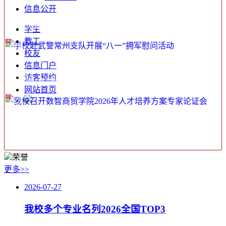
信息公开
常州工业职业技术学院来校调研交流
7月29日下午，常州工业职业技术学院党委副书记、校长王志华一行5人莅临我校调研交流。我校党委副书记、校长基国林出席会议，人事处、科技处、发展规划
处等部门负责人参加座谈。基国林对王志华校长一行的到访表示热烈欢迎，他交流分享了现阶段我校发展的基
学生
教工
28
2026-
校友
07
信息门户
访客预约
学校赴武警常州支队开展“八一”拥军慰问活动
为传承拥军优属优良传统，厚植军地鱼水情谊，八一建军节前夕，党委委员、副校长徐黎明，人武部部长蒋文嵘、副部长黄正兵一行赴武警常州支队开展拥军慰
问活动，部队领导热情接待了慰问组一行。座谈会上，徐黎明代表学校向支队全体官兵致以节日问候，对部队长期
网站首页
27
2026-
07
我校召开数智商贸学院2026年人才培养方案专家论证会
为深度对接区域产业先进发展需求，精准创新专业人才深度培养体系，深化落实《教育部关于深化职业教育教学关键要素改革的意见》， 7 月 26 日，我校召开
数智商贸学院2026年人才培养方案专家论证会。党委书记杨劲松、党委副书记黄宝玲，党委委员、副
荣誉
更多>>
2026-07-27
我校多个专业名列2026全国TOP3