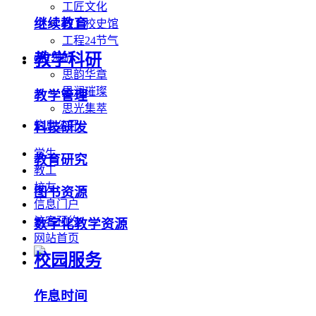
工匠文化
继续教育
线上校史馆
工程24节气
教学科研
e思领航
思韵华章
思澜璀璨
教学管理
思光集萃
信息公开
科技研发
学生
教育研究
教工
校友
图书资源
信息门户
访客预约
数字化教学资源
网站首页
校园服务
作息时间