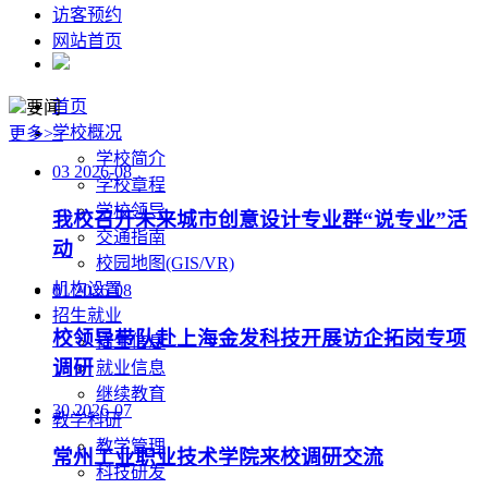
访客预约
网站首页
首页
要闻
学校概况
更多>>
学校简介
03
2026-08
学校章程
学校领导
我校召开未来城市创意设计专业群“说专业”活
交通指南
动
校园地图(GIS/VR)
机构设置
01
2026-08
招生就业
校领导带队赴上海金发科技开展访企拓岗专项
招生信息
调研
就业信息
继续教育
30
2026-07
教学科研
教学管理
常州工业职业技术学院来校调研交流
科技研发