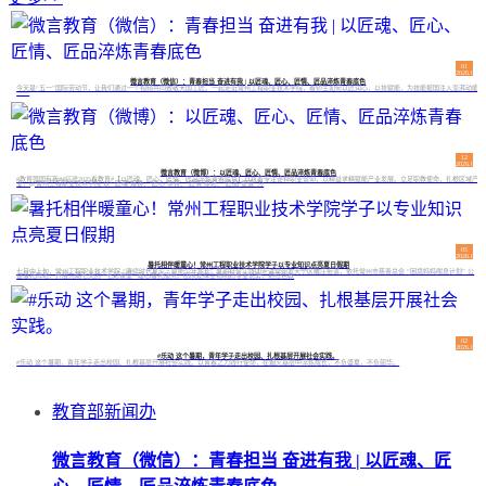
01
2026.05
微言教育（微信）：青春担当 奋进有我 | 以匠魂、匠心、匠情、匠品淬炼青春底色
今天是“五一”国际劳动节，让我们通过一个视频共同致敬大国工匠。一起走近常州工程职业技术学院，看师生如何以匠润心，以技赋能，为技能报国注入澎湃动能
——
12
2026.05
微言教育（微博）：以匠魂、匠心、匠情、匠品淬炼青春底色
#教育强国有我##征途2035看教育#【以匠魂、匠心、匠情、匠品淬炼青春底色】以执着专注诠释职业信仰，以精益求精赋能产业发展。立足职教使命，扎根区域产
业，@常州工程职业技术学院 以“‘匠魂’熔铸、‘匠心’孕育、‘匠情’厚培、‘匠品’塑造”为
05
2026.08
暑托相伴暖童心！常州工程职业技术学院学子以专业知识点亮夏日假期
七月中上旬，常州工程职业技术学院 “赓续时代星火・赋能少年成长” 暑期社会实践团走进常州市天宁区雕庄街道，依托常州市慈善总会 “困境妈妈喘息计划” 公
益暑托阵地，开展为期七天的 “七彩课堂” 暖心暑托服务。团队发挥生物制药专业优势，把红色教
02
2026.08
#乐动 这个暑期，青年学子走出校园、扎根基层开展社会实践。
#乐动 这个暑期，青年学子走出校园、扎根基层开展社会实践。以青春之力践行使命，在烟火基层中淬炼成长，不负盛夏，不负韶华。
教育部新闻办
微言教育（微信）：青春担当 奋进有我 | 以匠魂、匠