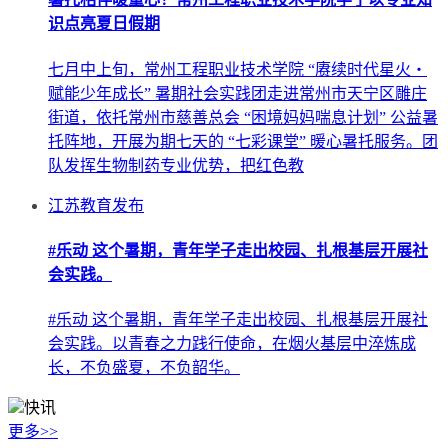
识点亮夏日假期
七月中上旬，常州工程职业技术学院 “赓续时代星火・
赋能少年成长” 暑期社会实践团走进常州市天宁区雕庄
街道，依托常州市慈善总会 “困境妈妈喘息计划” 公益暑
托阵地，开展为期七天的 “七彩课堂” 暖心暑托服务。团
队发挥生物制药专业优势，把红色教
江苏教育发布
#乐动 这个暑期，青年学子走出校园、扎根基层开展社
会实践。
#乐动 这个暑期，青年学子走出校园、扎根基层开展社
会实践。以青春之力践行使命，在烟火基层中淬炼成
长，不负盛夏，不负韶华。
快讯
更多>>