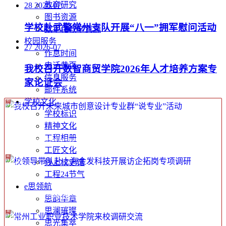
教育研究
28
2026-07
图书资源
学校赴武警常州支队开展“八一”拥军慰问活动
数字化教学资源
校园服务
27
2026-07
作息时间
电话黄页
我校召开数智商贸学院2026年人才培养方案专
信息服务
家论证会
邮件系统
学校文化
03
2026-
学校标识
08
精神文化
工程相册
我校召开未来城市创意设计专业群“说专业”活动
为深入贯彻落实《高等职业学校办学能力评价实施方案（2025—2030年）》，扎实推进学校办学能力评价工作，全面检验专业建设成效，8月2日下午，我校在天
工楼3楼中厅召开未来城市创意设计专业群“说专业”专项活动。江苏麦点文化传媒有限公司董事长秦
工匠文化
01
2026-
线上校史馆
08
工程24节气
e思领航
校领导带队赴上海金发科技开展访企拓岗专项调研
为深化产教融合，拓宽毕业生就业渠道，精准对接企业人才需求，7月31日，党委委员、副校长周勇率队赴上海金发科技发展有限公司开展“访企拓岗促就业”专
思韵华章
项调研，围绕校企协同育人、人才培养方案优化进行深度交流。金发科技华东公司副总经理李晟、人力资源部
思澜璀璨
30
2026-
思光集萃
07