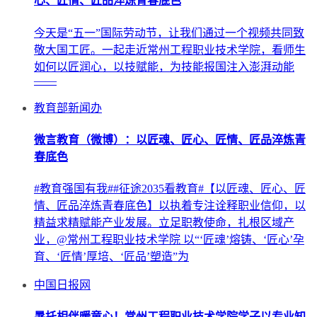
心、匠情、匠品淬炼青春底色
今天是“五一”国际劳动节，让我们通过一个视频共同致
敬大国工匠。一起走近常州工程职业技术学院，看师生
如何以匠润心，以技赋能，为技能报国注入澎湃动能
——
教育部新闻办
微言教育（微博）：以匠魂、匠心、匠情、匠品淬炼青
春底色
#教育强国有我##征途2035看教育#【以匠魂、匠心、匠
情、匠品淬炼青春底色】以执着专注诠释职业信仰，以
精益求精赋能产业发展。立足职教使命，扎根区域产
业，@常州工程职业技术学院 以“‘匠魂’熔铸、‘匠心’孕
育、‘匠情’厚培、‘匠品’塑造”为
中国日报网
暑托相伴暖童心！常州工程职业技术学院学子以专业知