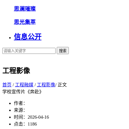
思澜璀璨
思光集萃
信息公开
搜索
工程影像
首页
/
工程融媒
/
工程影像
/ 正文
学校宣传片《奔赴》
作者：
来源：
时间：2026-04-16
点击：
1186