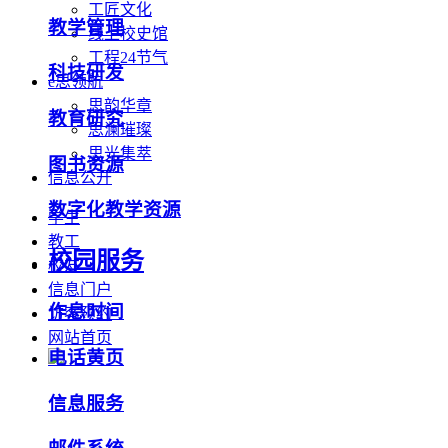
工匠文化
教学管理
线上校史馆
工程24节气
科技研发
e思领航
思韵华章
教育研究
思澜璀璨
思光集萃
图书资源
信息公开
数字化教学资源
学生
教工
校园服务
校友
信息门户
作息时间
访客预约
网站首页
电话黄页
信息服务