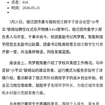
点击：
616
时间：2026-05-21
5月21日
，宿迁团市委
与我校
宿迁籍学子座谈会暨
“小芊
瓜”联络站
聘任仪式
在
开物楼A
414室举行。宿迁团市委学少部
负责人马中亚、干事许尚今，校团委副书记芮梦霞，智能制造
学院党总支副书记赵蕾
、
团委书记陈高权等
及宿迁籍学生代表
齐聚一堂，共话桑梓情谊，同绘发展蓝图。
座谈
会上，芮梦霞简要介绍了学校共青团工作情况。马中
亚
就
“小芊瓜”联络站的建设背景
、运行模式
与服务宗旨
作了
详
细介绍，重点解读了宿迁市针对高校学子的返乡创业补贴、就
业见习岗位等政策，鼓励学子
发挥所学所长，为宿迁城市发展
和乡村振兴贡献青春力量
。
与会
宿迁籍学生代表踊跃发言，
围绕个人成长、家乡发