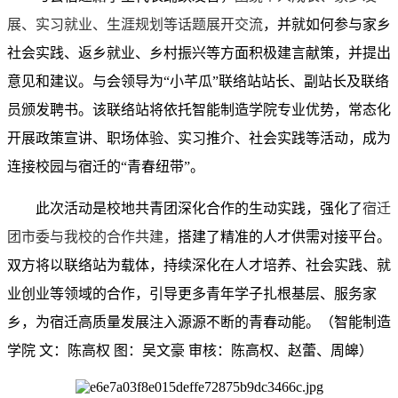
展、实习就业、生涯规划等话题展开交流
，并就如何参与家乡
社会实践、返乡就业、
乡村振兴
等方面积极建言献策，并
提出
意见和
建议。
与会领导为“小芊瓜”联络站站长、副站长及联络
员颁发聘书。该联络站将依托智能制造学院专业优势，常态化
开展政策宣讲、
职场体验、
实习
推介
、
社会
实践等活动，成为
连接校园与宿迁的“青春纽带”。
此次活动是校地共青团深化合作的生动实践
，强化了
宿迁
团市委与我校的合作共建，
搭建了精准的人才供需对接平台。
双方将以联络站为载体，持续深化在人才培养、社会实践、
就
业
创业等领域的合作，引导更多青年学子扎根基层、服务家
乡，为宿迁高质量发展注入源源不断的青春动能。（智能制造
学院 文：陈高权 图：
吴文豪
审核：陈高权、赵蕾、周皞）