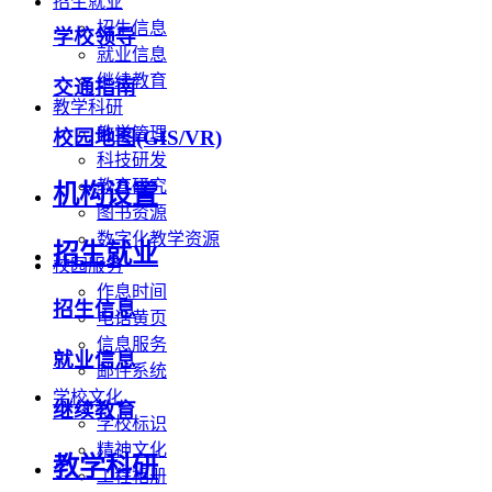
招生就业
招生信息
学校领导
就业信息
继续教育
交通指南
教学科研
教学管理
校园地图(GIS/VR)
科技研发
教育研究
机构设置
图书资源
数字化教学资源
招生就业
校园服务
作息时间
招生信息
电话黄页
信息服务
就业信息
邮件系统
学校文化
继续教育
学校标识
精神文化
教学科研
工程相册